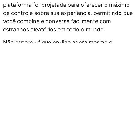
plataforma foi projetada para oferecer o máximo
de controle sobre sua experiência, permitindo que
você combine e converse facilmente com
estranhos aleatórios em todo o mundo.
Não espere - fique on-line agora mesmo e
comece a explorar os emocionantes bate-papos
por vídeo aleatórios no FTF Live!
Recursos do FTF Live